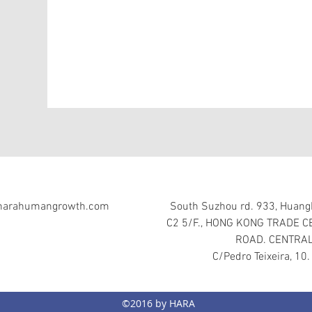
harahumangrowth.com
South Suzhou rd. 933, HuangP
C2 5/F., HONG KONG TRADE C
ROAD. CENTRAL
C/Pedro Teixeira, 10.
©2016 by HARA