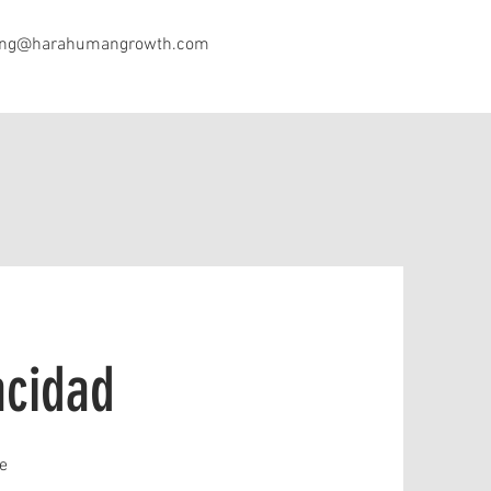
ing@harahumangrowth.com
acidad
e